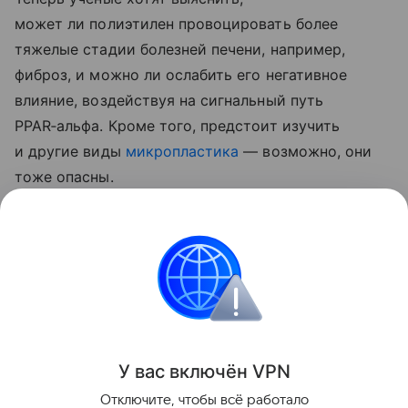
может ли полиэтилен провоцировать более
тяжелые стадии болезней печени, например,
фиброз, и можно ли ослабить его негативное
влияние, воздействуя на сигнальный путь
PPAR‑альфа. Кроме того, предстоит изучить
и другие виды
микропластика
— возможно, они
тоже опасны.
Ранее Наука Mail
рассказывала
о том, что
микропластик неожиданно обвинили в
глобальном
потеплении
.
Здоровье
У вас включ
ён
V
P
N
Поделиться
Отключите, чтобы всё работало