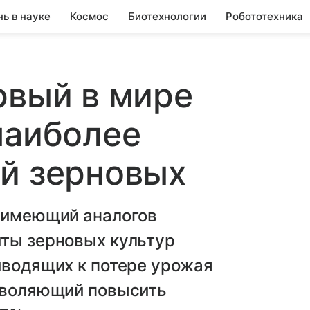
нь в науке
Космос
Биотехнологии
Робототехника
рвый в мире
наиболее
й зерновых
е имеющий аналогов
иты зерновых культур
иводящих к потере урожая
озволяющий повысить