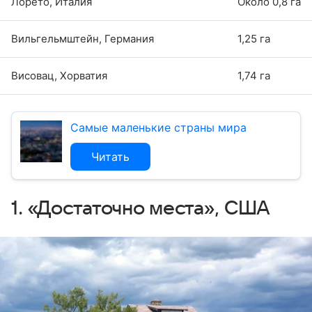
Лорето, Италия
Около 0,8 га
Вильгельмштейн, Германия
1,25 га
Висовац, Хорватия
1,74 га
Самые маленькие страны мира
Читать
1. «Достаточно места», США