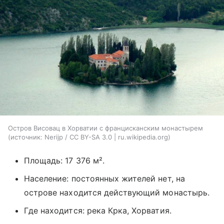
Остров Висовац в Хорватии с францисканским монастырем
источник:
Nerijp / CC BY-SA 3.0 | ru.wikipedia.org
Площадь: 17 376 м².
Население: постоянных жителей нет, на
острове находится действующий монастырь.
Где находится: река Крка, Хорватия.