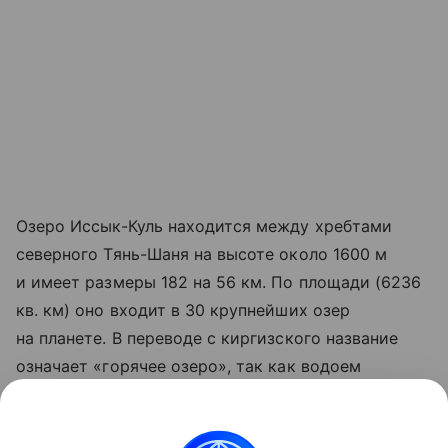
Озеро Иссык-Куль находится между хребтами
северного Тянь-Шаня на высоте около 1600 м
и имеет размеры 182 на 56 км. По площади (6236
кв. км) оно входит в 30 крупнейших озер
на планете. В переводе с киргизского название
означает «горячее озеро», так как водоем
не замерзает зимой.
Ранее Наука Mail
рассказывала
, что ученые ищут