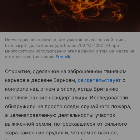
Иисследования показали, что участок покрасневшей глины
был нагрет до температуры более 700 °C (1292 °F) при
многократном использовании огня в одном и том же месте на
этом участке
источник:
Freepik
Открытие, сделанное на заброшенном глиняном
карьере в деревне Барнхем,
свидетельствует
о
контроле над огнем в эпоху, когда Британию
населяли ранние неандертальцы. Исследователи
обнаружили не просто следы случайного пожара,
а целенаправленную деятельность: участок
выжженной земли, потрескавшиеся от сильного
жара каменные орудия и, что самое важное,