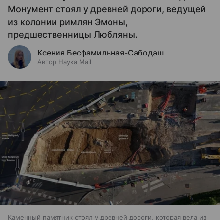
Монумент стоял у древней дороги, ведущей
из колонии римлян Эмоны,
предшественницы Любляны.
Ксения Бесфамильная-Сабодаш
Автор Наука Mail
Каменный памятник стоял у древней дороги, которая вела из