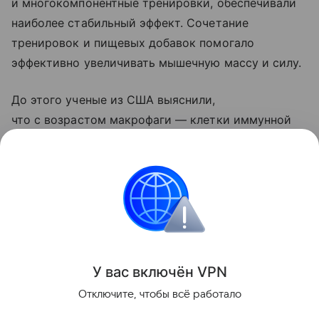
и многокомпонентные тренировки, обеспечивали
наиболее стабильный эффект. Сочетание
тренировок и пищевых добавок помогало
эффективно увеличивать мышечную массу и силу.
До этого ученые из США выяснили,
что с возрастом макрофаги — клетки иммунной
системы, очищающие организм от клеточного
«мусора», — перестают эффективно уничтожать
отработавшие нейтрофилы.
Долголетие
Поделиться
У вас включ
ён
V
P
N
Отключите, чтобы всё работало