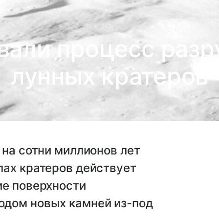
вали процесс разр
лунных кратеров
 на сотни миллионов лет
лах кратеров действует
ие поверхности
одом новых камней из-под