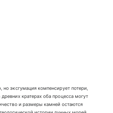
, но эксгумация компенсирует потери,
 древних кратерах оба процесса могут
личество и размеры камней остаются
геологической истории лунных морей.