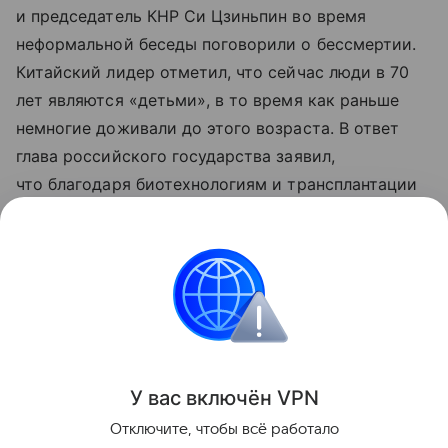
и председатель КНР Си Цзиньпин во время
неформальной беседы поговорили о бессмертии.
Китайский лидер отметил, что сейчас люди в 70
лет являются «детьми», в то время как раньше
немногие доживали до этого возраста. В ответ
глава российского государства заявил,
что благодаря биотехнологиям и трансплантации
органов люди могут жить вечно. Си Цзиньпин
добавил, что в этом столетии есть шанс прожить
до 150 лет.
Здоровье
Долголетие
Поделиться
У вас включ
ён
V
P
N
Отключите, чтобы всё работало