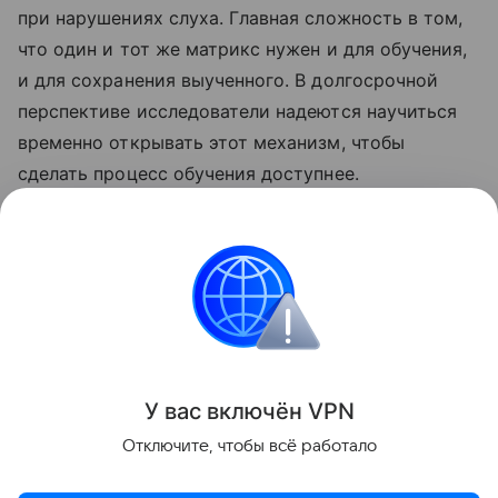
при нарушениях слуха. Главная сложность в том,
что один и тот же матрикс нужен и для обучения,
и для сохранения выученного. В долгосрочной
перспективе исследователи надеются научиться
временно открывать этот механизм, чтобы
сделать процесс обучения доступнее.
Ранее Наука Mail
рассказывала
о том, что
исследование показало пользу одиночества для
личностного роста.
Мозг
Физиология
У вас включ
ён
V
P
N
Поделиться
Отключите, чтобы всё работало