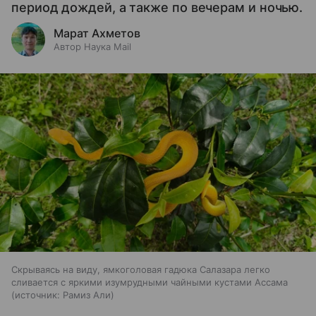
период дождей, а также по вечерам и ночью.
Марат Ахметов
Автор Наука Mail
Скрываясь на виду, ямкоголовая гадюка Салазара легко
сливается с яркими изумрудными чайными кустами Ассама
источник:
Рамиз Али