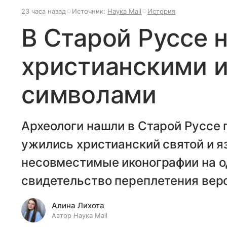
23 часа назад
Источник:
Наука Mail
История
В Старой Руссе 
христианскими 
символами
Археологи нашли в Старой Руссе п
ужились христианский святой и я
несовместимые иконографии на о
свидетельство переплетения веро
Алина Лихота
Автор Наука Mail