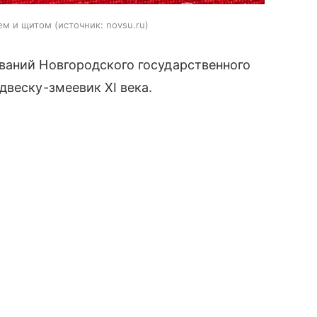
ьем и щитом
источник:
novsu.ru
ваний Новгородского государственного
двеску-змеевик XI века.