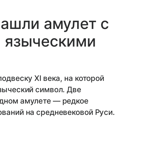
нашли амулет с
и языческими
одвеску XI века, на которой
зыческий символ. Две
дном амулете — редкое
ваний на средневековой Руси.