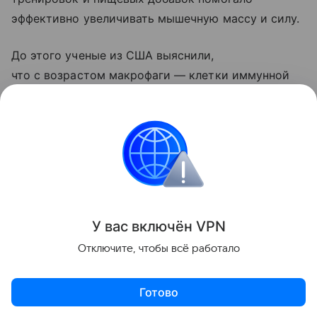
эффективно увеличивать мышечную массу и силу.
До этого ученые из США выяснили,
что с возрастом макрофаги — клетки иммунной
системы, очищающие организм от клеточного
«мусора», — перестают эффективно уничтожать
отработавшие нейтрофилы.
Долголетие
Поделиться
У вас включ
ён
V
P
N
Отключите, чтобы всё работало
Готово