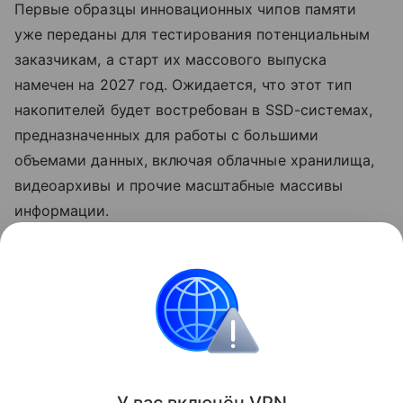
Первые образцы инновационных чипов памяти
уже переданы для тестирования потенциальным
заказчикам, а старт их массового выпуска
намечен на 2027 год. Ожидается, что этот тип
накопителей будет востребован в SSD-системах,
предназначенных для работы с большими
объемами данных, включая облачные хранилища,
видеоархивы и прочие масштабные массивы
информации.
Ранее Наука Mail
рассказывала
о
разработке энергоэффективной скоростной альте
рнативы Wi-Fi.
Япония
электроника
микроэлектроника