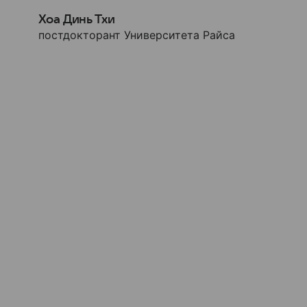
Хоа Динь Тхи
постдокторант Университета Райса