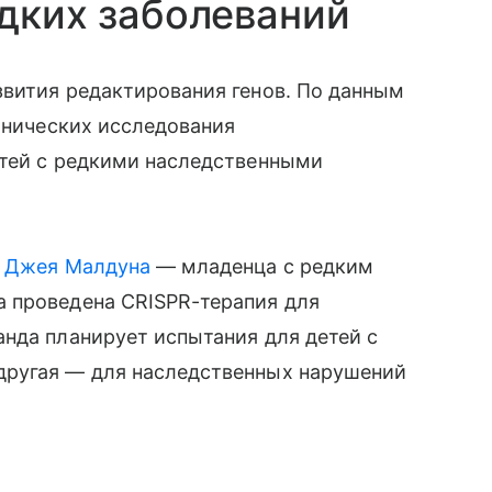
едких заболеваний
звития редактирования генов. По данным
линических исследования
етей с редкими наследственными
 Джея Малдуна
— младенца с редким
 проведена CRISPR-терапия для
нда планирует испытания для детей с
другая — для наследственных нарушений