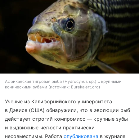
Африканская тигровая рыба (Hydrocynus sp.) с крупными
коническими зубами
источник:
Eurekalert.org
Ученые из Калифорнийского университета
в Дэвисе (США) обнаружили, что в эволюции рыб
действует строгий компромисс — крупные зубы
и выдвижные челюсти практически
несовместимы. Работа
опубликована
в журнале