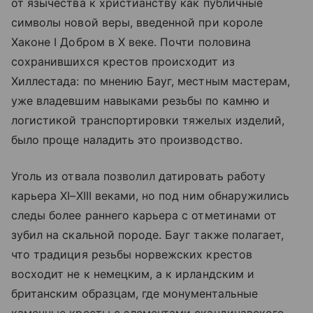
от язычества к христианству как публичные
символы новой веры, введенной при короле
Хаконе I Добром в X веке. Почти половина
сохранившихся крестов происходит из
Хиллестада: по мнению Бауг, местным мастерам,
уже владевшим навыками резьбы по камню и
логистикой транспортировки тяжелых изделий,
было проще наладить это производство.
Уголь из отвала позволил датировать работу
карьера XI–XIII веками, но под ним обнаружились
следы более раннего карьера с отметинами от
зубил на скальной породе. Бауг также полагает,
что традиция резьбы норвежских крестов
восходит не к немецким, а к ирландским и
британским образцам, где монументальные
каменные кресты с элементами скандинавского