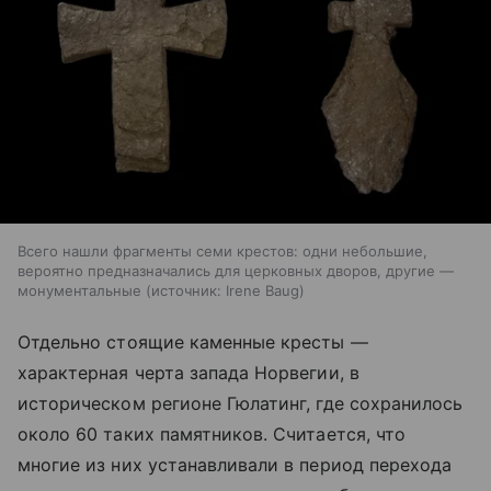
Всего нашли фрагменты семи крестов: одни небольшие,
вероятно предназначались для церковных дворов, другие —
монументальные
источник:
Irene Baug
Отдельно стоящие каменные кресты —
характерная черта запада Норвегии, в
историческом регионе Гюлатинг, где сохранилось
около 60 таких памятников. Считается, что
многие из них устанавливали в период перехода