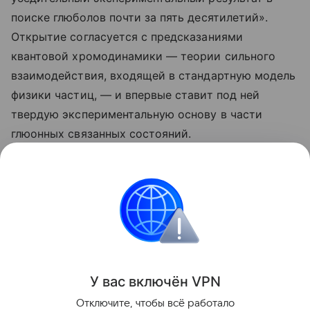
поиске глюболов почти за пять десятилетий».
Открытие согласуется с предсказаниями
квантовой хромодинамики — теории сильного
взаимодействия, входящей в стандартную модель
физики частиц, — и впервые ставит под ней
твердую экспериментальную основу в части
глюонных связанных состояний.
Ранее Наука Mail рассказывала о том, как физикам
впервые удалось
получить картину поведения
глюонов
внутри атомных ядер.
Физика
Китай
У вас включ
ён
V
P
N
Поделиться
Отключите, чтобы всё работало