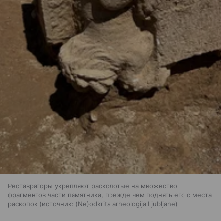
Реставраторы укрепляют расколотые на множество
фрагментов части памятника, прежде чем поднять его с места
раскопок
источник:
(Ne)odkrita arheologija Ljubljane