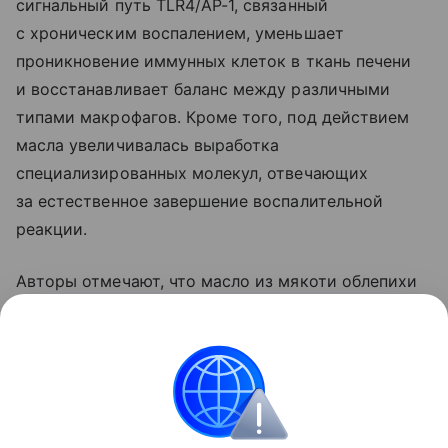
сигнальный путь TLR4/AP-1, связанный
с хроническим воспалением, уменьшает
проникновение иммунных клеток в ткань печени
и восстанавливает баланс между различными
типами макрофагов. Кроме того, под действием
масла увеличивалась выработка
специализированных молекул, отвечающих
за естественное завершение воспалительной
реакции.
Авторы отмечают, что масло из мякоти облепихи
может стать перспективной основой
для разработки новых средств профилактики
и терапии жировой болезни печени.
Питание