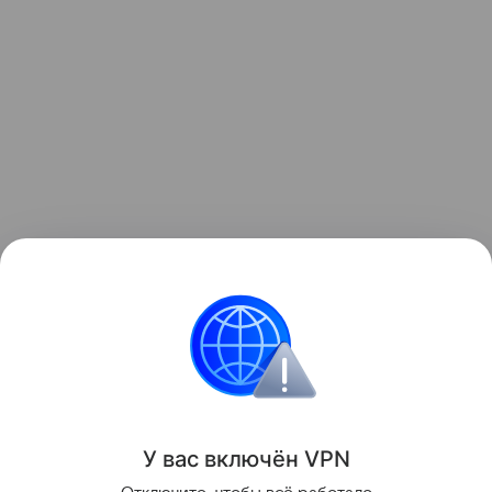
Ранее рекордные засухи
обнажили
более 200
немецких кораблей у берегов Сербии.
Засуха
Корабль
У вас включ
ён
V
P
N
Поделиться