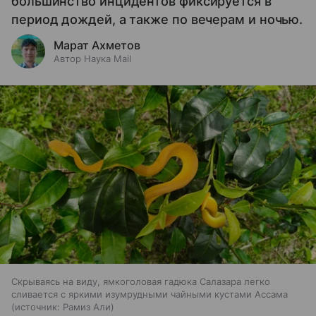
большинство инцидентов фиксируется в
период дождей, а также по вечерам и ночью.
Марат Ахметов
Автор Наука Mail
Скрываясь на виду, ямкоголовая гадюка Салазара легко
сливается с яркими изумрудными чайными кустами Ассама
источник:
Рамиз Али