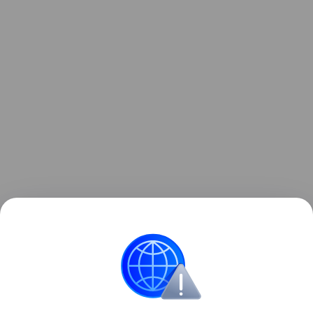
Ранее Наука Mail
рассказывала
, что раскрыт
неожиданный фактор роста случаев малярии.
Медицина
Лекарства
Человек
Болезнь