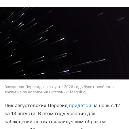
Звездопад Персеиды в августе 2026 года будет особенно
ярким из-за новолуния
источник:
Magnific
Пик августовских Персеид
придется
на ночь с 12
на 13 августа. В этом году условия для
наблюдений сложатся наилучшим образом: