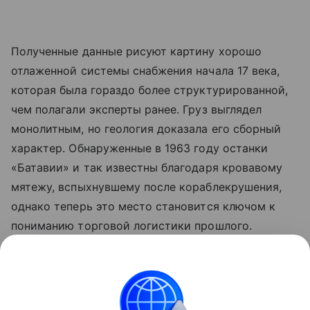
Полученные данные рисуют картину хорошо
отлаженной системы снабжения начала 17 века,
которая была гораздо более структурированной,
чем полагали эксперты ранее. Груз выглядел
монолитным, но геология доказала его сборный
характер. Обнаруженные в 1963 году останки
«Батавии» и так известны благодаря кровавому
мятежу, вспыхнувшему после кораблекрушения,
однако теперь это место становится ключом к
пониманию торговой логистики прошлого.
Ранее Наука Mail
рассказывала
, что рекордные
засухи обнажили более 200 немецких кораблей у
берегов Сербии.