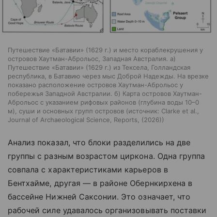
Путешествие «Батавии» (1629 г.) и место кораблекрушения у
островов Хаутман-Аброльос, Западная Австралия. а)
Путешествие «Батавии» (1629 г.) из Тексела, Голландская
республика, в Батавию через мыс Доброй Надежды. На врезке
показано расположение островов Хаутман-Аброльос у
побережья Западной Австралии. б) Карта островов Хаутман-
Аброльос с указанием рифовых районов (глубина воды 10–0
м), суши и основных групп островов
источник:
Clarke et al.,
Journal of Archaeological Science, Reports, (2026)
Анализ показал, что блоки разделились на две
группы с разным возрастом циркона. Одна группа
совпала с характеристиками карьеров в
Бентхайме, другая — в районе Обернкирхена в
бассейне Нижней Саксонии. Это означает, что
рабочей силе удавалось организовывать поставки