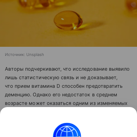
Источник:
Unsplash
Авторы подчеркивают, что исследование выявило
лишь статистическую связь и не доказывает,
что прием витамина D способен предотвратить
деменцию. Однако его недостаток в среднем
возрасте может оказаться одним из изменяемых
факторов риска ранних нейродегенеративных
изменений, что предстоит проверить
в дальнейших исследованиях.