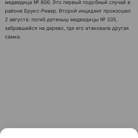
медведица № 806. Это первый подобный случай в
районе Брукс-Ривер. Второй инцидент произошел
2 августа: погиб детеныш медведицы № 335,
забравшийся на дерево, где его атаковала другая
самка.