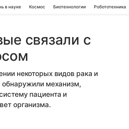
нь в науке
Космос
Биотехнологии
Робототехника
ые связали с
осом
нии некоторых видов рака и
е обнаружили механизм,
систему пациента и
вет организма.