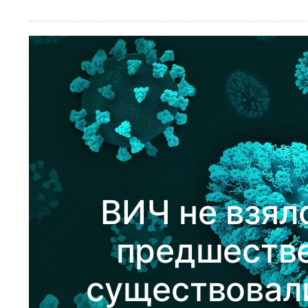
ВИЧ не взялс
предшестве
существовал