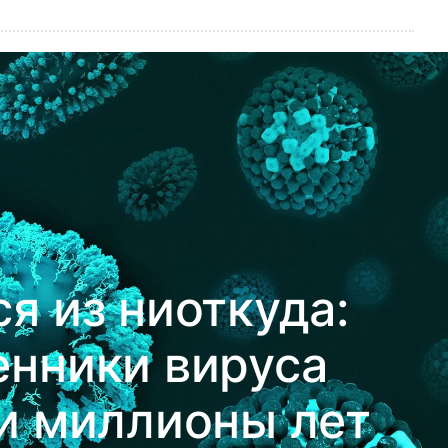
я из ниоткуда:
нники вируса
и миллионы лет