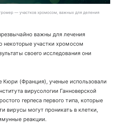
тромер — участков хромосом, важных для деления
чрезвычайно важны для лечения
то некоторые участки хромосом
зультаты своего исследования они
е Кюри (Франция), ученые использовали
Института вирусологии Ганноверской
остого герпеса первого типа, которые
ти вирусы могут проникать в клетки,
ммунные реакции.