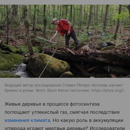
Ведущий автор исследования Стивен Питерс-Коллиар изучает
бревно в ручье. Фото: Билл Китон
источник:
https://phys.org/
Живые деревья в процессе фотосинтеза
поглощают углекислый газ, смягчая последствия
изменения климата
. Но какую роль в аккумуляции
углерода играют мертвые деревья? Исследователи