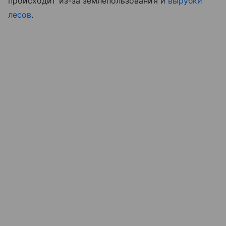
происходит из-за землепользования и
вырубки
лесов
.