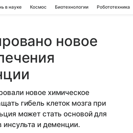
нь в науке
Космос
Биотехнологии
Робототехника
ировано новое
лечения
нции
ровали новое химическое
щать гибель клеток мозга при
ьция может стать основой для
в инсульта и деменции.