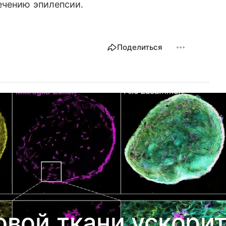
ечению эпилепсии.
Поделиться
вой ткани ускори