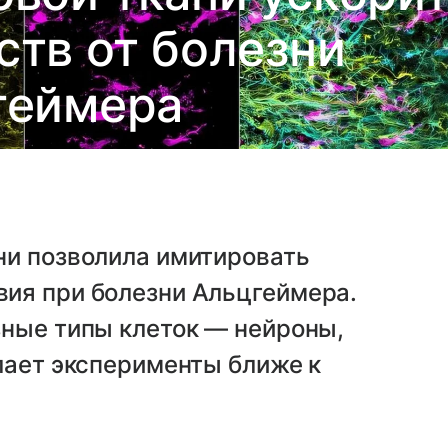
ств от болезни
геймера
ни позволила имитировать
ия при болезни Альцгеймера.
зные типы клеток — нейроны,
лает эксперименты ближе к