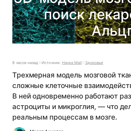
поиск лекар
Альц
8 часов назад
Источник:
Наука Mail
Здоровье
Трехмерная модель мозговой тка
сложные клеточные взаимодейств
В ней одновременно работают ра
астроциты и микроглия, — что де
реальным процессам в мозге.