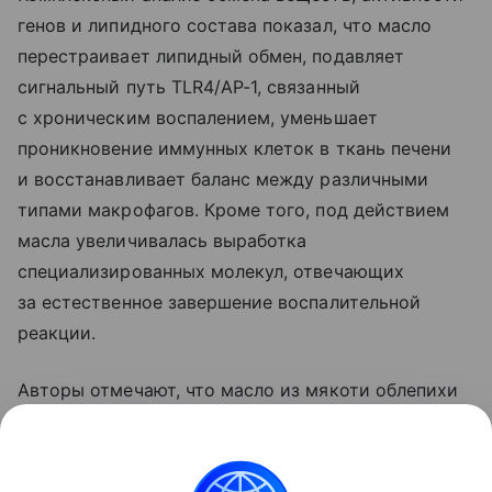
генов и липидного состава показал, что масло
перестраивает липидный обмен, подавляет
сигнальный путь TLR4/AP-1, связанный
с хроническим воспалением, уменьшает
проникновение иммунных клеток в ткань печени
и восстанавливает баланс между различными
типами макрофагов. Кроме того, под действием
масла увеличивалась выработка
специализированных молекул, отвечающих
за естественное завершение воспалительной
реакции.
Авторы отмечают, что масло из мякоти облепихи
может стать перспективной основой
для разработки новых средств профилактики
и терапии жировой болезни печени.