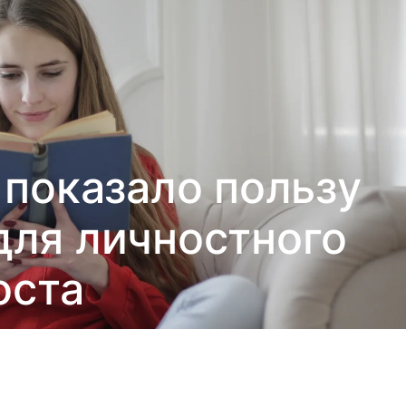
показало пользу
для личностного
оста