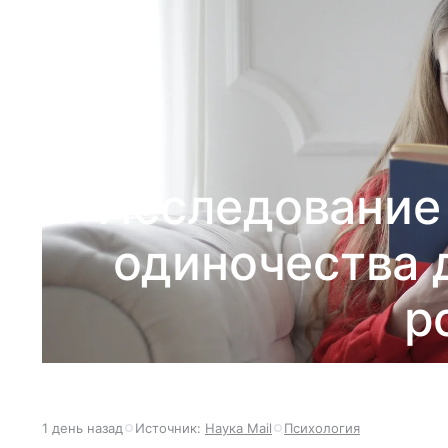
Исследование 
одиночества 
р
1 день назад
Источник:
Наука Mail
Психология