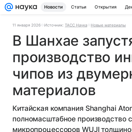
Новости
Статьи
Открытия
Де
11 января 2026
Источник:
ТАСС Наука
Новые материалы
В Шанхае запуст
производство и
чипов из двумер
материалов
Китайская компания Shanghai Ato
полномасштабное производство с
микропроцессоров WUJI толщиной 