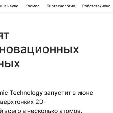
нь в науке
Космос
Биотехнологии
Робототехника
ят
нновационных
ных
mic Technology запустит в июне
верхтонких 2D-
всего в несколько атомов.