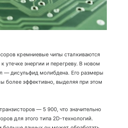
соров кремниевые чипы сталкиваются
к утечке энергии и перегреву. В новом
л — дисульфид молибдена. Его размеры
лы более эффективно, выделяя при этом
ранзисторов — 5 900, что значительно
оров для этого типа 2D-технологий.
м больше данных он может обработать.