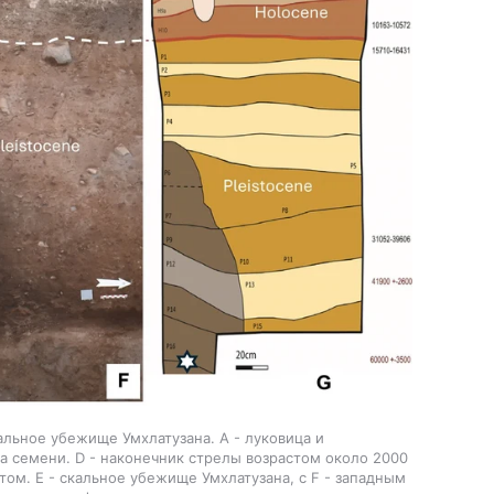
альное убежище Умхлатузана. А - луковица и
ура семени. D - наконечник стрелы возрастом около 2000
м. E - скальное убежище Умхлатузана, с F - западным