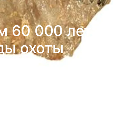
м 60 000 лет
ды охоты