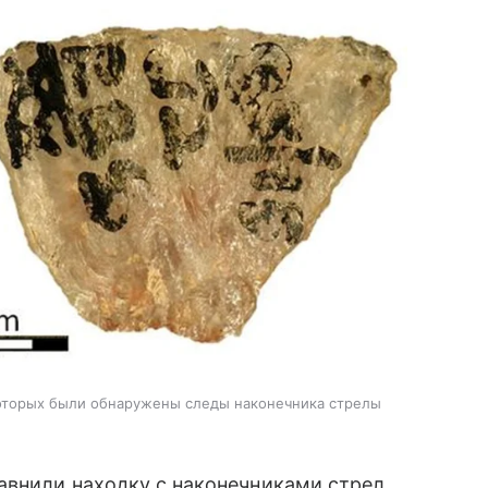
которых были обнаружены следы наконечника стрелы
авнили находку с наконечниками стрел