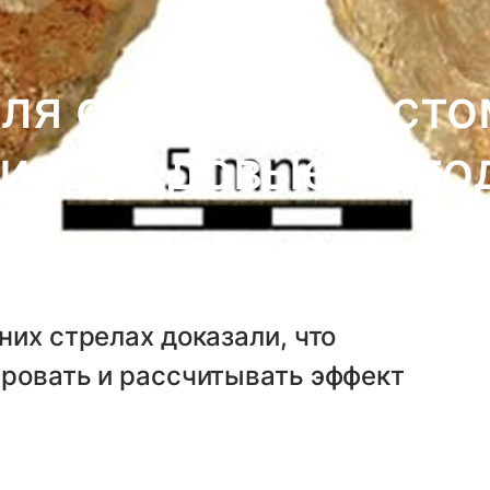
ля стрел возрасто
и передовые мето
них стрелах доказали, что
ировать и рассчитывать эффект