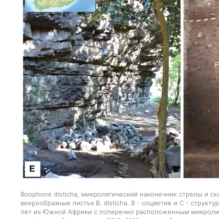
Boophone disticha, микролитический наконечник стрелы и ск
веерообразные листья B. disticha. B - соцветие и C - структ
лет из Южной Африки с поперечно расположенным микролито