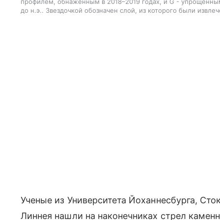
профилем, обнаженным в 2018–2019 годах, и G - упрощенным
до н.э.. Звездочкой обозначен слой, из которого были извл
Ученые из Университета Йоханнесбурга, Сто
Линнея нашли на наконечниках стрел каменн