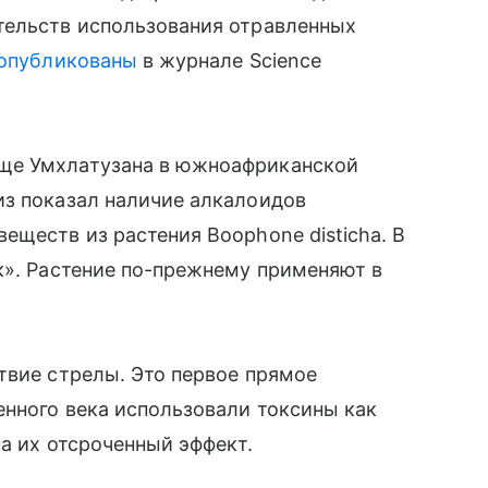
тельств использования отравленных
опубликованы
в журнале Science
ще Умхлатузана в южноафриканской
из показал наличие алкалоидов
еществ из растения Boophone disticha. В
к». Растение по-прежнему применяют в
твие стрелы. Это первое прямое
енного века использовали токсины как
а их отсроченный эффект.