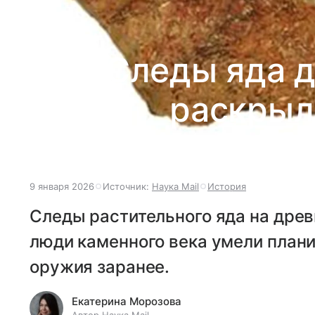
Следы яда д
раскрыл
9 января 2026
Источник:
Наука Mail
История
Следы растительного яда на древ
люди каменного века умели план
оружия заранее.
Екатерина Морозова