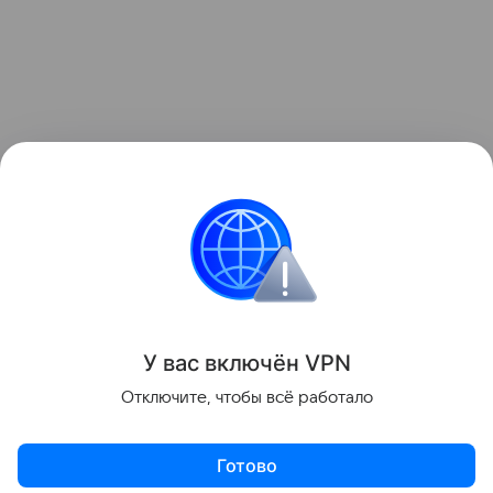
Ранее Наука Mail
рассказывала
о том, что тяжелое
течение ковида пробуждает спящие вирусы.
Микробиология
Вирус
У вас включ
ён
V
P
N
Поделиться
Отключите, чтобы всё работало
Готово