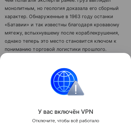
чем полагали эксперты ранее. Груз выглядел
монолитным, но геология доказала его сборный
характер. Обнаруженные в 1963 году останки
«Батавии» и так известны благодаря кровавому
мятежу, вспыхнувшему после кораблекрушения,
однако теперь это место становится ключом к
пониманию торговой логистики прошлого.
Ранее Наука Mail
рассказывала
, что рекордные
засухи обнажили более 200 немецких кораблей у
берегов Сербии.
История
У вас включ
ён
V
P
N
Поделиться
Отключите, чтобы всё работало