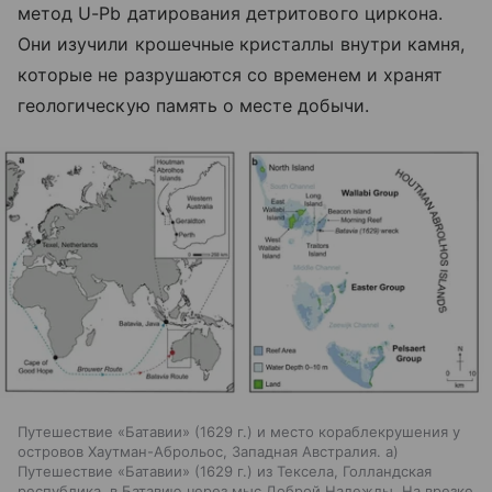
метод U-Pb датирования детритового циркона.
Они изучили крошечные кристаллы внутри камня,
которые не разрушаются со временем и хранят
геологическую память о месте добычи.
Путешествие «Батавии» (1629 г.) и место кораблекрушения у
островов Хаутман-Аброльос, Западная Австралия. а)
Путешествие «Батавии» (1629 г.) из Тексела, Голландская
республика, в Батавию через мыс Доброй Надежды. На врезке