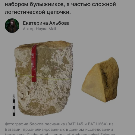
набором булыжников, а частью сложной
логистической цепочки.
Екатерина Альбова
Автор Наука Mail
Фотографии блоков песчаника (BAT1145 и BAT1166A) из
Батавии, проанализированных в данном исследовании
источник:
Clarke et al., Journal of Archaeological Science,