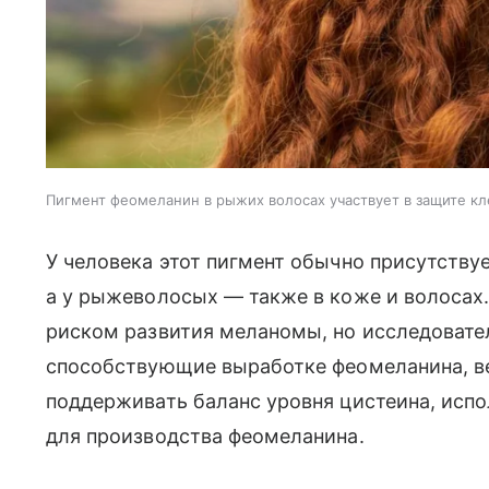
Пигмент феомеланин в рыжих волосах участвует в защите кл
У человека этот пигмент обычно присутствует
а у рыжеволосых — также в коже и волосах
риском развития меланомы, но исследовател
способствующие выработке феомеланина, в
поддерживать баланс уровня цистеина, испо
для производства феомеланина.