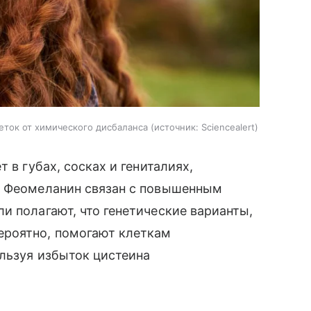
еток от химического дисбаланса
источник:
Sciencealert
 в губах, сосках и гениталиях,
. Феомеланин связан с повышенным
и полагают, что генетические варианты,
ероятно, помогают клеткам
льзуя избыток цистеина