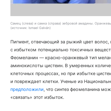
Самец (слева) и самка (справа) зебровой амадины. Оранж
источник:
Ismael Galván
Пигмент, отвечающий за рыжий цвет волос,
с избытком потенциально токсичных вещест
Феомеланин — красно-оранжевый тип мелан
аминокислоты цистеин. В умеренных количе
клеточных процессах, но при избытке цисте
и повреждает клетки. Ученые из Национальн
предположили
, что синтез феомеланина мо
«связать» этот избыток.