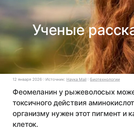
Ученые расск
12 января 2026
Источник:
Наука Mail
Биотехнологии
Феомеланин у рыжеволосых може
токсичного действия аминокислот
организму нужен этот пигмент и к
клеток.