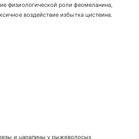
ие физиологической роли феомеланина,
ксичное воздействие избытка цистеина.
орезы и царапины у рыжеволосых