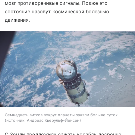
мозг противоречивые сигналы. Позже это
состояние назовут космической болезнью
движения.
Семнадцать витков вокруг планеты заняли больше суток
источник:
Андреас Кьерульф-Йенсен
С Земли предложили сажать корабль досрочно.