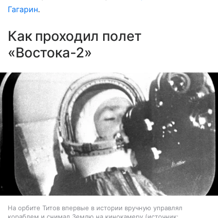
Гагарин
.
Как проходил полет
«Востока-2»
На орбите Титов впервые в истории вручную управлял
кораблем и снимал Землю на кинокамеру
источник: