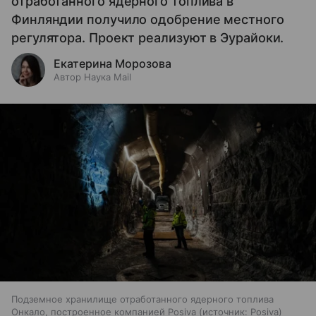
отработанного ядерного топлива в
Финляндии получило одобрение местного
регулятора. Проект реализуют в Эурайоки.
Екатерина Морозова
Автор Наука Mail
Подземное хранилище отработанного ядерного топлива
Онкало, построенное компанией Posiva
источник:
Posiva