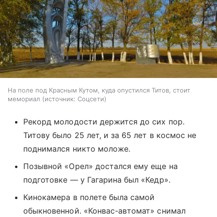
На поле под Красным Кутом, куда опустился Титов, стоит
мемориал
источник:
Соцсети
Рекорд молодости держится до сих пор.
Титову было 25 лет, и за 65 лет в космос не
поднимался никто моложе.
Позывной «Орел» достался ему еще на
подготовке — у Гагарина был «Кедр».
Кинокамера в полете была самой
обыкновенной. «Конвас-автомат» снимал