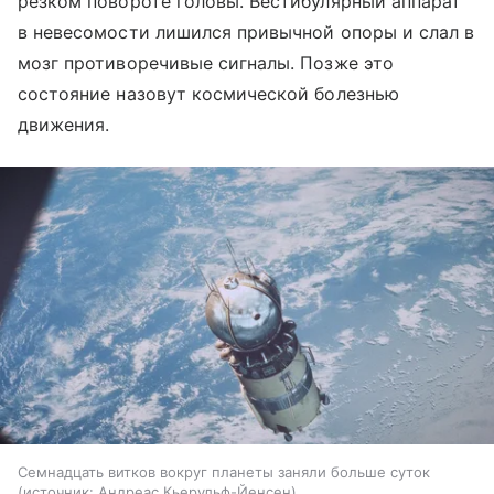
резком повороте головы. Вестибулярный аппарат
в невесомости лишился привычной опоры и слал в
мозг противоречивые сигналы. Позже это
состояние назовут космической болезнью
движения.
Семнадцать витков вокруг планеты заняли больше суток
источник:
Андреас Кьерульф-Йенсен