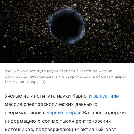
Ученые из Института науки Карнеги выпустили массив
спектроскопических данных о сверхмассивных черных дырах
источник:
Unsplash
Ученые из Института науки Карнеги
выпустили
массив спектроскопических данных о
сверхмассивных
черных дырах
. Каталог содержит
информацию о сотнях тысяч рентгеновских
источников, подтверждающих активный рост