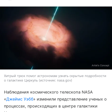
Хитрый трюк помог астрономам узнать скрытые подробности
о галактике Циркуль
источник:
nasa.gov
Наблюдения космического телескопа NASA
«
Джеймс Уэбб
» изменили представление ученых о
процессах, происходящих в центре галактики