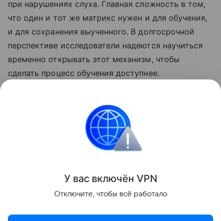
при нарушениях слуха. Главная сложность в том,
что один и тот же матрикс нужен и для обучения,
и для сохранения выученного. В долгосрочной
перспективе исследователи надеются научиться
временно открывать этот механизм, чтобы
сделать процесс обучения доступнее.
Ранее Наука Mail
рассказывала
о том, что
исследование показало пользу одиночества для
личностного роста.
Мозг
Физиология
У вас включ
ён
V
P
N
Поделиться
Отключите, чтобы всё работало