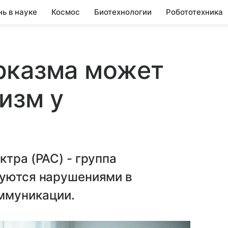
нь в науке
Космос
Биотехнологии
Робототехника
рказма может
изм у
ктра (РАС) - группа
зуются нарушениями в
ммуникации.