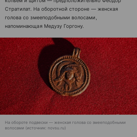
копьем и щитом — предположительно Феодор
Стратилат. На оборотной стороне — женская
голова со змееподобными волосами,
напоминающая Медузу Горгону.
На обороте подвески — женская голова со змееподобными
волосами
источник:
novsu.ru