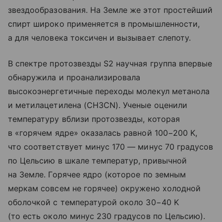
звездообразования. На Земле же этот простейший
спирт широко применяется в промышленности,
а для человека токсичен и вызывает слепоту.
В спектре протозвезды S2 научная группа впервые
обнаружила и проанализировала
высокоэнергетичные переходы молекул метанола
и метилацетилена (CH3CN). Ученые оценили
температуру вблизи протозвезды, которая
в «горячем ядре» оказалась равной 100−200 K,
что соответствует минус 170 — минус 70 градусов
по Цельсию в шкале температур, привычной
на Земле. Горячее ядро (которое по земным
меркам совсем не горячее) окружено холодной
оболочкой с температурой около 30−40 K
(то есть около минус 230 градусов по Цельсию).