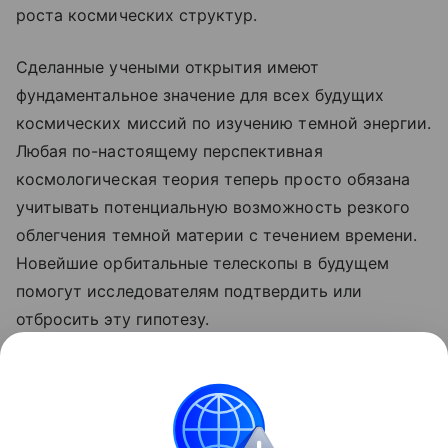
роста космических структур.
Сделанные учеными открытия имеют
фундаментальное значение для всех будущих
космических миссий по изучению темной энергии.
Любая по-настоящему перспективная
космологическая теория теперь просто обязана
учитывать потенциальную возможность резкого
облегчения темной материи с течением времени.
Новейшие орбитальные телескопы в будущем
помогут исследователям подтвердить или
отбросить эту гипотезу.
Ранее Наука Mail
рассказывала
, что, по
предположению ученых, темная материя может
распространяться в скрытом пятом измерении.