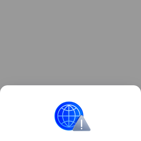
Ранее Наука Mail
рассказывала
, что падение
ступени ракеты на Луну назвали «подарком
для науки».
Космос
Луна