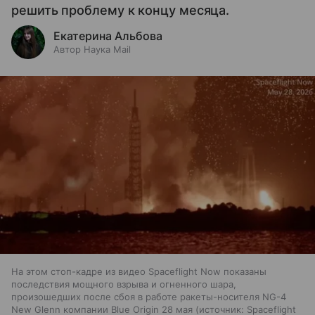
решить проблему к концу месяца.
Екатерина Альбова
Автор Наука Mail
На этом стоп-кадре из видео Spaceflight Now показаны
последствия мощного взрыва и огненного шара,
произошедших после сбоя в работе ракеты-носителя NG-4
New Glenn компании Blue Origin 28 мая
источник:
Spaceflight