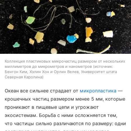
Коллекция пластиковых микрочастиц размером от нескольких
миллиметров до микрометров и нанометров
источник:
Бенгон Ким, Хэлин Хон и Орлин Велев, Университет штата
Северная Каролина
Океан все сильнее страдает от
микропластика
—
крошечных частиц размером менее 5 мм, которые
проникают в пищевые цепи и угрожают
экосистемам. Борьба с ними осложняется тем,
что частицы сильно различаются по размеру: одни