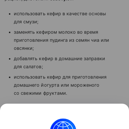
использовать кефир в качестве основы
для смузи;
заменять кефиром молоко во время
приготовления пудинга из семян чиа или
овсянки;
добавлять кефир в домашние заправки
для салатов;
использовать кефир для приготовления
домашнего йогурта или мороженого
со свежими фруктами.
Ранее Наука Mail
рассказывала
, что ученые нашли
100% альтернативу молочному сырью для
изготовления кефира.