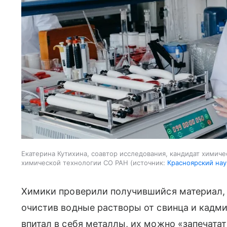
Екатерина Кутихина, соавтор исследования, кандидат химиче
химической технологии СО РАН
источник:
Красноярский на
Химики проверили получившийся материал, 
очистив водные растворы от свинца и кадмия
впитал в себя металлы, их можно «запечата