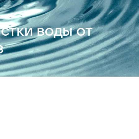
стки воды от
в