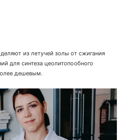
деляют из летучей золы от сжигания
ний для синтеза цеолитопообного
более дешевым.