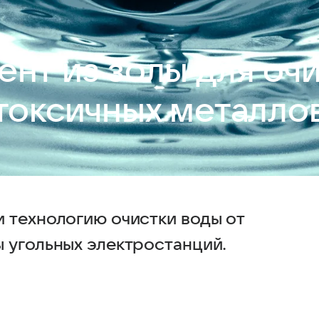
ент из золы для очи
токсичных металло
 технологию очистки воды от
 угольных электростанций.