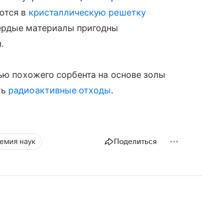
ются в
кристаллическую решетку
ердые материалы пригодны
.
ью похожего сорбента на основе золы
ть
радиоактивные отходы
.
емия наук
Поделиться