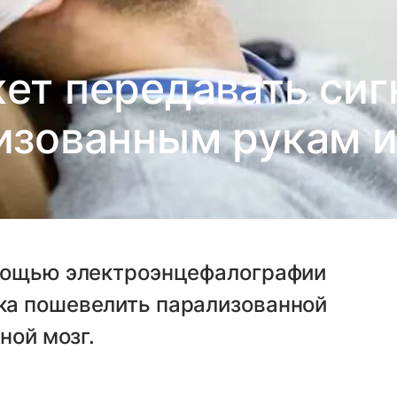
ет передавать сиг
изованным рукам и
омощью электроэнцефалографии
ка пошевелить парализованной
ной мозг.