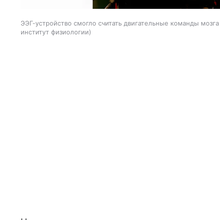
ЭЭГ-устройство смогло считать двигательные команды мозг
институт физиологии