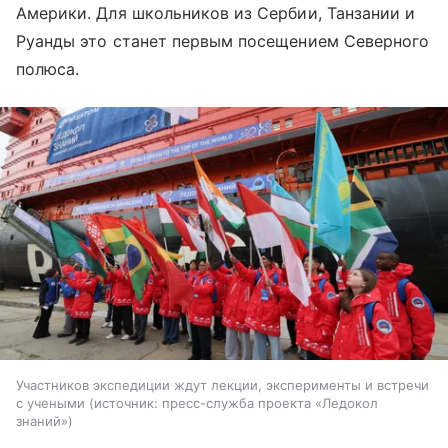
Америки. Для школьников из Сербии, Танзании и
Руанды это станет первым посещением Северного
полюса.
Участников экспедиции ждут лекции, эксперименты и встречи
с учеными
источник:
пресс-служба проекта «Ледокол
знаний»