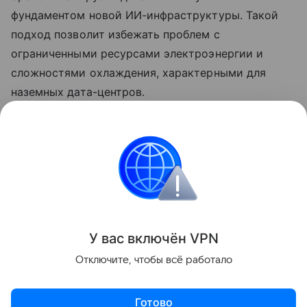
фундаментом новой ИИ-инфраструктуры. Такой
подход позволит избежать проблем с
ограниченными ресурсами электроэнергии и
сложностями охлаждения, характерными для
наземных дата-центров.
Ранее Наука Mail
рассказывала
о том, как чипы
NVIDIA впервые отправятся работать на
поверхность Луны.
Космос
Искусственный интеллект
Space X
У вас включ
ён
V
P
N
Поделиться
Отключите, чтобы всё работало
Готово