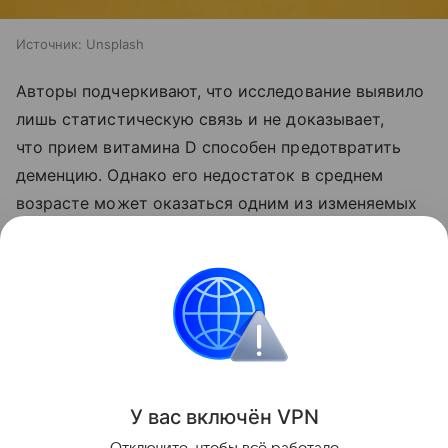
Источник:
Unsplash
Авторы подчеркивают, что исследование выявило
лишь статистическую связь и не доказывает,
что прием витамина D способен предотвратить
деменцию. Однако его недостаток в среднем
возрасте может оказаться одним из изменяемых
факторов риска ранних нейродегенеративных
изменений, что предстоит проверить
в дальнейших исследованиях.
Витамины
Поделиться
У вас включ
ён
V
P
N