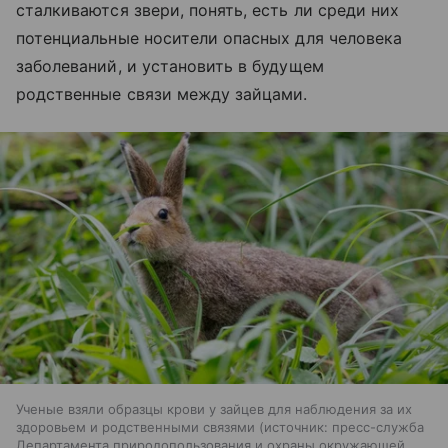
сталкиваются звери, понять, есть ли среди них
потенциальные носители опасных для человека
заболеваний, и установить в будущем
родственные связи между зайцами.
Ученые взяли образцы крови у зайцев для наблюдения за их
здоровьем и родственными связями
источник:
пресс-служба
Департамента природопользования и охраны окружающей